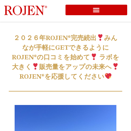
コ
ン
テ
２０２６年ROJEN®完売続出
みん
ン
なが手軽にGETできるように
ツ
へ
ROJEN®の口コミを始めて
ラボを
ス
大きく
販売量をアップの未来へ
キ
ROJEN®を応援してください
ッ
プ