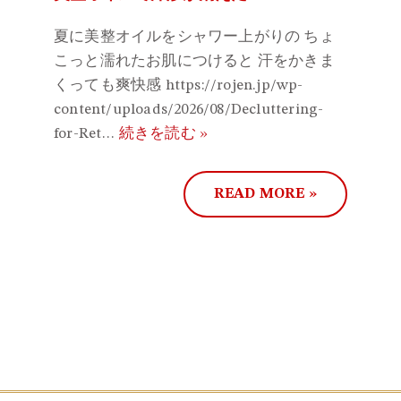
スの
夏に美整オイルをシャワー上がりの ちょ
こっと濡れたお肌につけると 汗をかきま
もう
くっても爽快感 https://rojen.jp/wp-
よー
content/uploads/2026/08/Decluttering-
とワ
for-Ret…
続きを読む »
の超
グゼ
でビ
READ MORE »