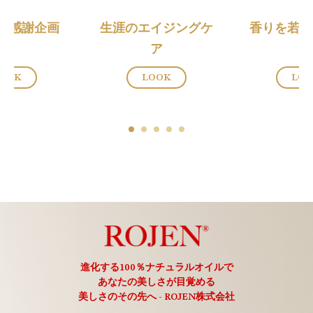
Y 8感謝企画
生涯のエイジングケ
香りを若返
ア
OOK
LOOK
LO
進化する100％ナチュラルオイルで
あなたの美しさが目覚める
美しさのその先へ - ROJEN株式会社