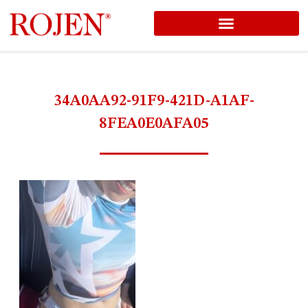
コ
ン
テ
ン
34A0AA92-91F9-421D-A1AF-
ツ
8FEA0E0AFA05
へ
ス
キ
ッ
プ