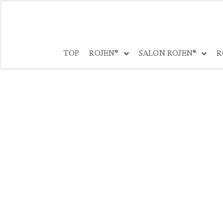
コ
ン
TOP
ROJEN®
SALON ROJEN®
R
テ
ン
ツ
へ
ス
キ
ッ
プ