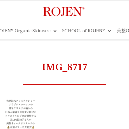
OJEN® Organic Skincare
SCHOOL of ROJEN®
美整G
IMG_8717