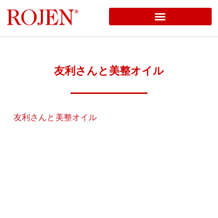
コ
ン
テ
ン
友利さんと美整オイル
ツ
へ
ス
友利さんと美整オイル
キ
ッ
プ