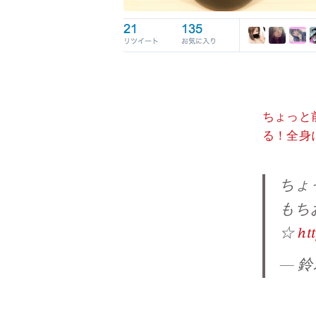
ちょっと前
る！全身
ちょ
もちお肌が続いて
☆
ht
— 鈴木