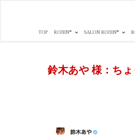
コ
ン
TOP
ROJEN®
SALON ROJEN®
R
テ
ン
ツ
へ
ス
鈴木あや 様：ちょっ
キ
ッ
プ