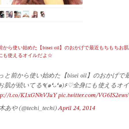
から使い始めた【bisei oil】のおかげで最近もちもちお
にも使えるオイルだよ☆
っと前から使い始めた【bisei oil】のおかげ
る٩(๑❛ᴗ❛๑)۶♡全身にも使えるオイルだよ
tp://t.co/K1xGNhVJuY
pic.twitter.com/VG6IS2ew
あや (@techi_techi)
April 24, 2014