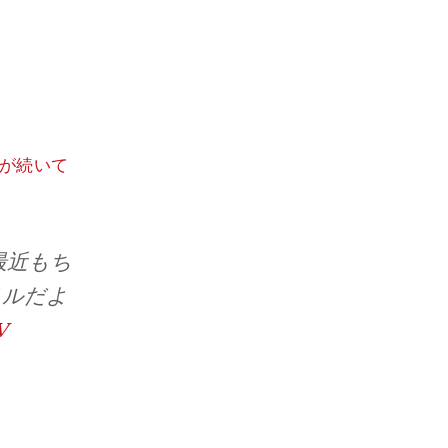
肌が続いて
で最近もち
sV