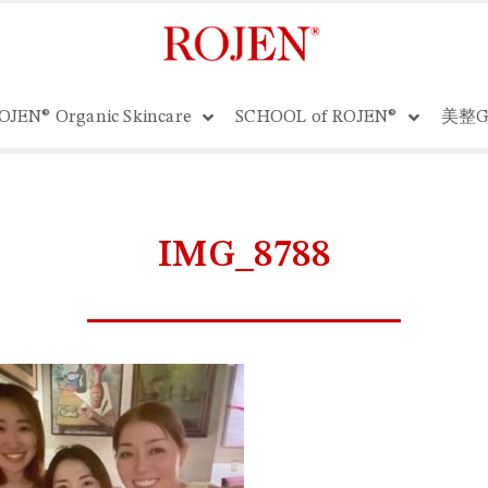
OJEN® Organic Skincare
SCHOOL of ROJEN®
美整G
IMG_8788