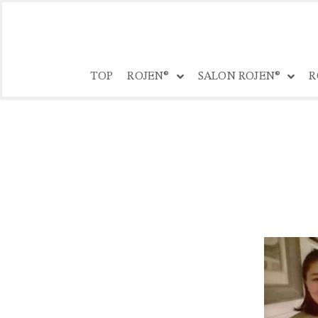
コ
ン
TOP
ROJEN®
SALON ROJEN®
R
テ
ン
ツ
へ
ス
キ
ッ
プ