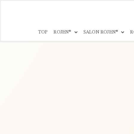
コ
ン
TOP
ROJEN®
SALON ROJEN®
R
テ
ン
ツ
へ
ス
キ
ッ
プ