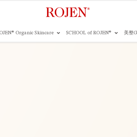
OJEN® Organic Skincare
SCHOOL of ROJEN®
美整G