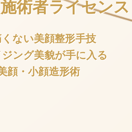
E
施術者ライセンス
痛くない
美顔整形手技
イジング
美貌が手に入る
美顔・小顔造形術