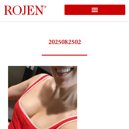
コ
ン
テ
ン
2025082502
ツ
へ
ス
キ
ッ
プ