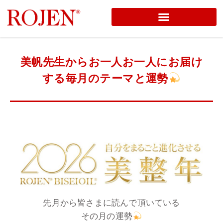
コ
ン
テ
美帆先生からお一人お一人にお届け
ン
する毎月のテーマと運勢
ツ
へ
ス
キ
ッ
プ
先月から皆さまに読んで頂いている
その月の運勢