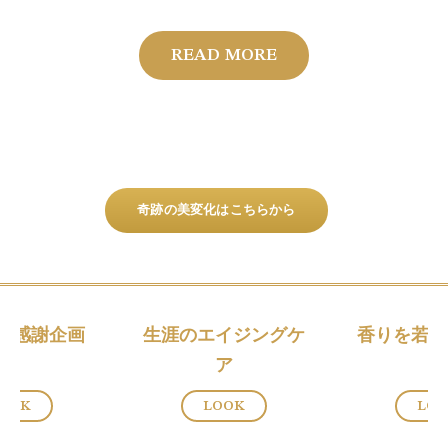
READ MORE
RE
奇跡の美変化はこちらから
Y 8感謝企画
生涯のエイジングケ
香りを若返
ア
OOK
LOOK
LO