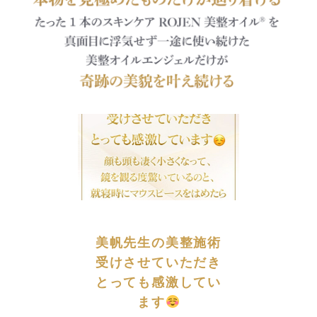
美帆先生の美整施術
還暦と
受けさせていただき
言われ
とっても感激してい
識して
ます
整オイ