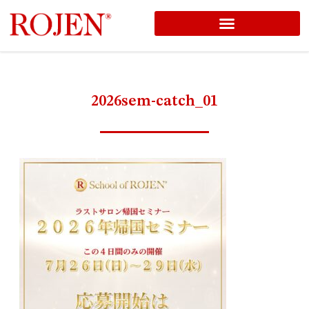
コ
ン
テ
ン
2026sem-catch_01
ツ
へ
ス
キ
ッ
プ