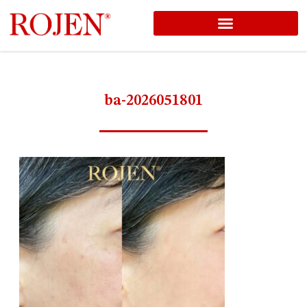
コ
ン
テ
ン
ba-2026051801
ツ
へ
ス
キ
ッ
プ