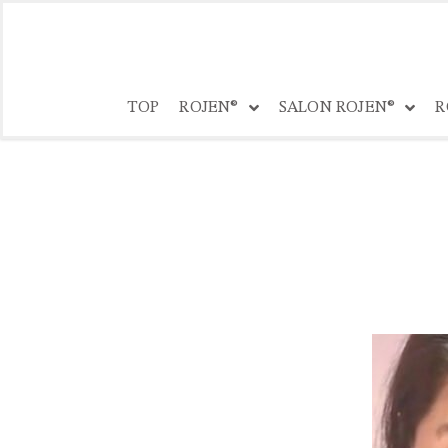
コ
ン
TOP
ROJEN®
SALON ROJEN®
R
テ
ン
ツ
へ
ス
キ
ッ
プ