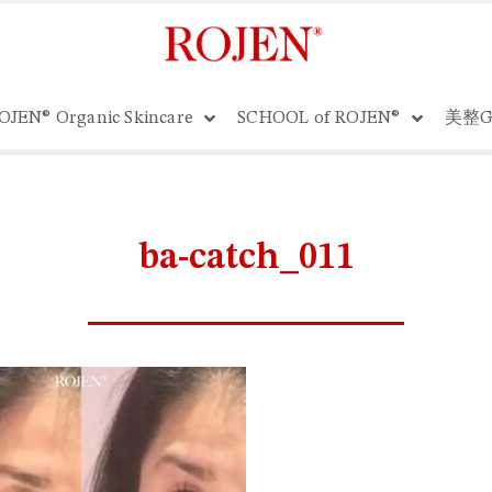
OJEN® Organic Skincare
SCHOOL of ROJEN®
美整G
ba-catch_011