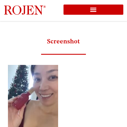
コ
ン
テ
ン
Screenshot
ツ
へ
ス
キ
ッ
プ