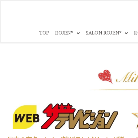
コ
ン
TOP
ROJEN®
SALON ROJEN®
R
テ
ン
ツ
へ
ス
キ
ッ
プ