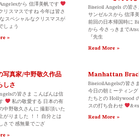
 Angelesから 信澤美帆です
Biseioil Angels 
クリスマスですね 今年は皆さ
サンゼルスから 信澤
んなスペシャルなクリスマスが
前回の日本帰国時に Bis
でしょう
から 今さっきまでAts
『先生
re »
Read More »
の写真家/中野敬久作品
Manhattan Brac
BiseioilAngelsの
らしさ
今日の朝ミーティング
il Angelsの皆さま こんばんは信
たちとの Hollywood の
す
私の敬愛する 日本の有
スの打ち合わせ
&#x
の中野敬久さんに 撮影頂いた
上がりました ！！ 自分とは
Read More »
しさで 感無量でござ
re »