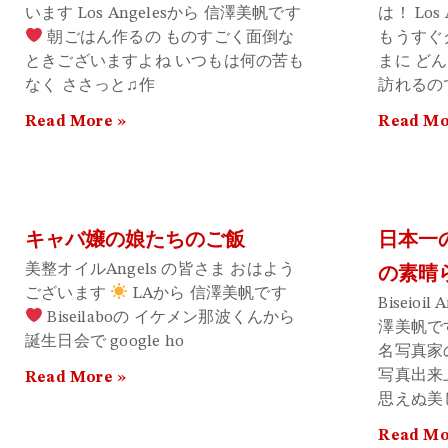
います Los Angelesから 信澤美帆です
は！ Los
朝ごはん作るの ものすごく面倒な
もうすぐ
ときございますよね いつもは何の苦も
まに ど
なく ささっと♫作
訪れるの
Read More »
Read Mo
キャバ嬢の娘たちのご飯
日本一
美整オイルAngels の皆さま おはよう
の素晴
ございます
LAから 信澤美帆です
Biseio
Biseilaboの イケメン那波くんから
澤美帆で
誕生日会で google ho
名写真家
写真出来
Read More »
思えぬ美
Read Mo