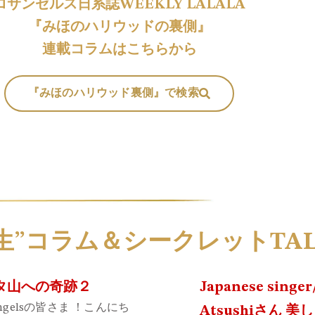
ロサンゼルス日系誌WEEKLY LALALA
『みほのハリウッドの裏側』
連載コラムはこちらから
『みほのハリウッド裏側』で検索
生”コラム＆シークレットTA
タ山への奇跡２
Japanese singe
ilAngelsの皆さま ！こんにち
Atsushiさん 美