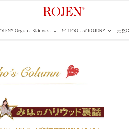
OJEN® Organic Skincare
SCHOOL of ROJEN®
美整G