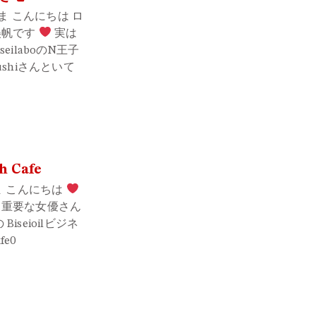
の皆さま こんにちは ロ
美帆です
実は
eilaboのN王子
ushiさんといて
h Cafe
皆さま こんにちは
 重要な女優さん
 Biseioilビジネ
fe0