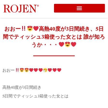
コ
ン
テ
おおー
高熱40度が3日間続き、5日
ン
間でティッシュ3箱使った女とは 誰が知ろ
ツ
うか・・・
へ
ス
キ
ッ
おおー
プ
高熱40度が3日間続き
5日間でティッシュ3箱使った女とは