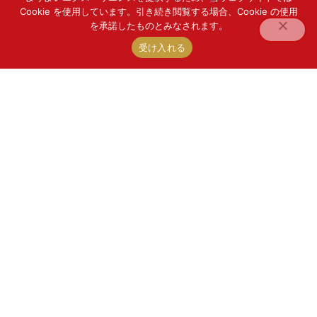
方へ、美整オイルやその使い方、ビフォーアフ
Cookie を使用しています。引き続き閲覧する場合、Cookie の使用
を承諾したものとみなされます。
ター、セミナー情報、信澤美帆からの動画やメ
ッセージなどを一足早くお届けしています
受け入れる
友だち追加