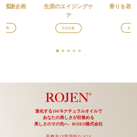
Y 8感謝企画
生涯のエイジングケ
香りを若返
ア
OOK
LO
LOOK
進化する100％ナチュラルオイルで
あなたの美しさが目覚める
美しさのその先へ - ROJEN株式会社