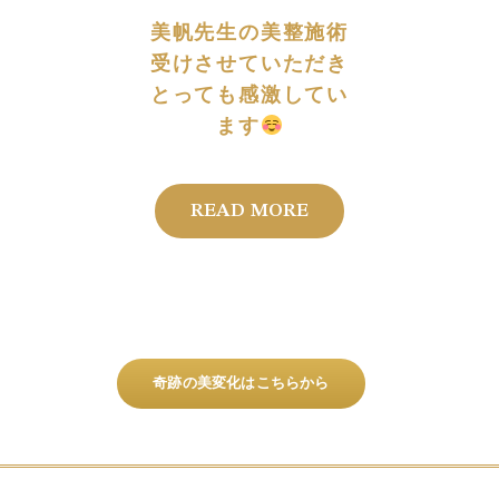
美帆先生の美整施術
還暦と
受けさせていただき
言われ
とっても感激してい
識して
ます
整オイ
READ MORE
RE
奇跡の美変化はこちらから