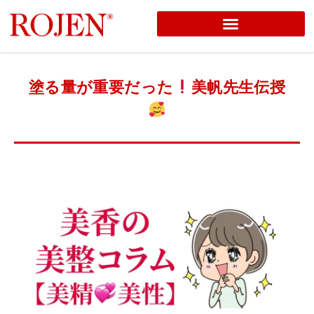
コ
ン
テ
塗る量が重要だった
美帆先生伝授
ン
ツ
へ
ス
キ
ッ
プ