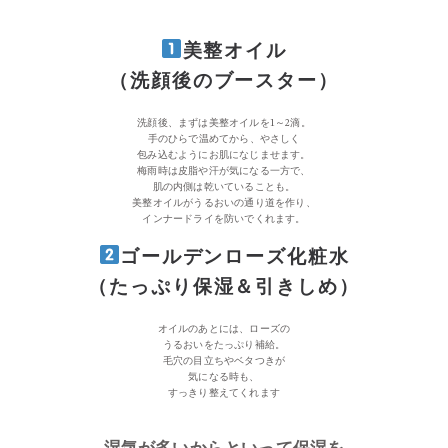
美整オイル
（洗顔後のブースター）
洗顔後、まずは美整オイルを1～2滴。
手のひらで温めてから、やさしく
包み込むようにお肌になじませます。
梅雨時は皮脂や汗が気になる一方で、
肌の内側は乾いていることも。
美整オイルがうるおいの通り道を作り、
インナードライを防いでくれます。
ゴールデンローズ化粧水
（たっぷり保湿＆引きしめ）
オイルのあとには、ローズの
うるおいをたっぷり補給。
毛穴の目立ちやベタつきが
気になる時も、
すっきり整えてくれます