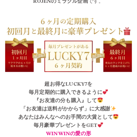
ROJENのミラクル企画
です。
超お得なLUCKY7を
毎月定期的に購入できるように
『お友達の分も購入』して
「お友達は送料がかからず」に大感謝
あなたはみんなへのお手間の大賃として
毎月豪華プレゼントをGET
WINWINの愛の形