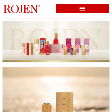
コ
ン
テ
ン
ツ
へ
ス
キ
ッ
プ