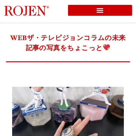
コ
ン
テ
WEBザ・テレビジョンコラムの未来
ン
記事の写真をちょこっと
ツ
へ
ス
キ
ッ
プ