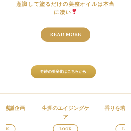
意識して塗るだけの美整オイルは本当
に凄い
READ MORE
奇跡の美変化はこちらから
Y 8感謝企画
生涯のエイジングケ
香りを若返
ア
OOK
LOOK
LO