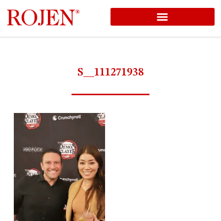
コ
ン
テ
ン
S__111271938
ツ
へ
ス
キ
ッ
プ