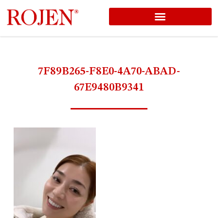
コ
ン
テ
ン
7F89B265-F8E0-4A70-ABAD-
ツ
67E9480B9341
へ
ス
キ
ッ
プ