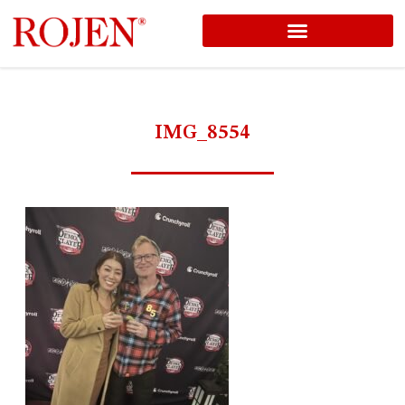
コ
ン
テ
ン
IMG_8554
ツ
へ
ス
キ
ッ
プ