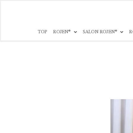
コ
ン
TOP
ROJEN®
SALON ROJEN®
R
テ
ン
ツ
へ
ス
キ
ッ
プ