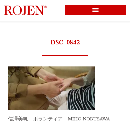
コ
ン
テ
ン
DSC_0842
ツ
へ
ス
キ
ッ
プ
信澤美帆 ボランティア MIHO NOBUSAWA