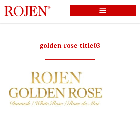
コ
ン
テ
ン
golden-rose-title03
ツ
へ
ス
キ
ッ
プ