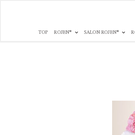
コ
ン
TOP
ROJEN®
SALON ROJEN®
R
テ
ン
ツ
へ
ス
キ
ッ
プ