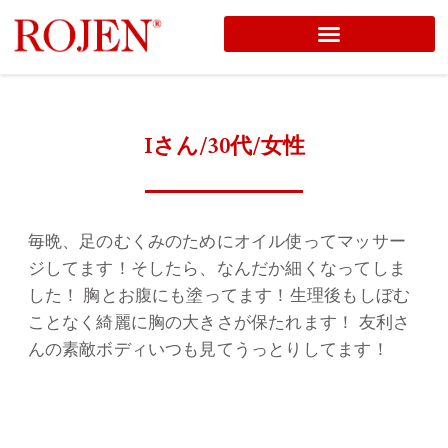
コ
ン
テ
ン
Iさん/30代/女性
ツ
へ
ス
毎晩、足のむくみのためにオイル使ってマッサー
キ
ジしてます！そしたら、なんだか細くなってしま
ッ
した！ 胸とお腹にも塗ってます！生理後もしぼむ
プ
ことなく綺麗に胸の大きさが保たれます！ 友利さ
んの素敵ボディいつも見てうっとりしてます！