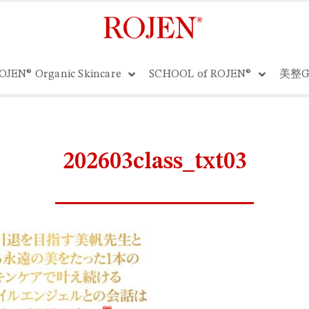
OJEN® Organic Skincare
SCHOOL of ROJEN®
美整G
202603class_txt03