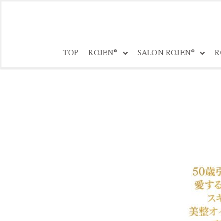
コ
ン
TOP
ROJEN®
SALON ROJEN®
R
テ
ン
ツ
へ
ス
キ
ッ
プ