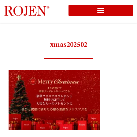
コ
ン
テ
ン
xmas202502
ツ
へ
ス
キ
ッ
プ