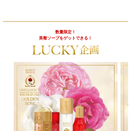
数量限定！
美整ソープをゲットできる！