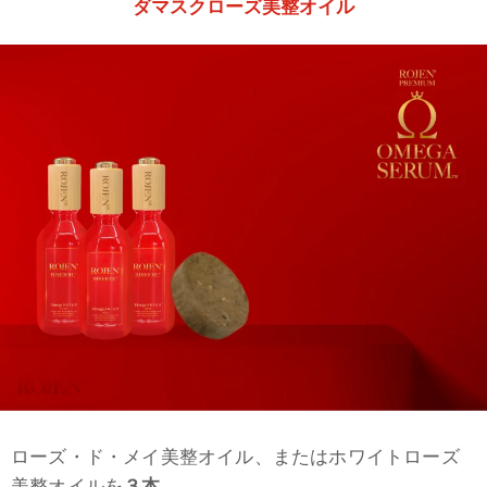
ダマスクローズ美整オイル
ローズ・ド・メイ美整オイル、またはホワイトローズ