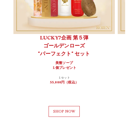
LUCKY7企画 第５弾
ゴールデンローズ
"パーフェクト" セット
美整ソープ
１個プレゼント
１セット
55,000円（税込）
SHOP NOW