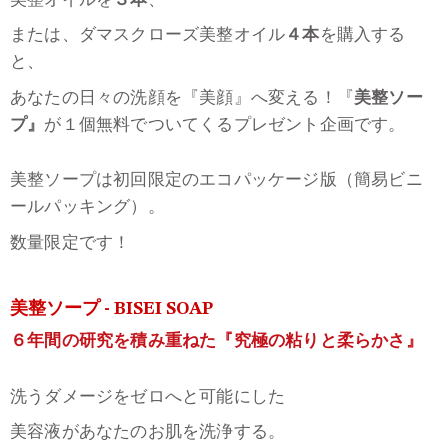
美整オイルを
３本
、
または、ダマスクローズ美整オイル
４本
を購入する
と、
あなたの日々の洗顔を『美顔』へ変える！『
美整ソー
プ』
が１個無料でついてくる
プレゼント企画です。
美整ソープは初回限定のエコパッケージ版（簡易ビニ
ールパッキング）。
数量限定です！
美整ソープ - BISEI SOAP
６年間の研究を積み重ねた『究極の粘りと柔らかさ』
洗うダメージをゼロへと可能にした
美容液があなたのお肌を洗浄する。