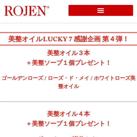
コ
ン
テ
美整オイルLUCKY 7 感謝企画 第４弾！
ン
ツ
美整オイル３本
へ
＋美整ソープ１個プレゼント！
ス
キ
ゴールデンローズ / ローズ・ド・メイ / ホワイトローズ美
ッ
整オイル
プ
美整オイル４本
＋美整ソープ１個プレゼント！