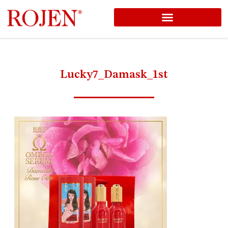
コ
ン
テ
ン
Lucky7_Damask_1st
ツ
へ
ス
キ
ッ
プ