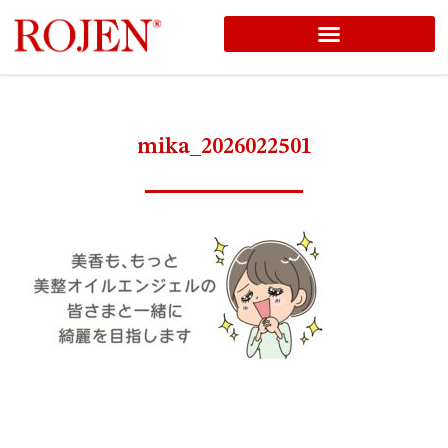
コ
ン
テ
ン
mika_2026022501
ツ
へ
ス
キ
ッ
プ