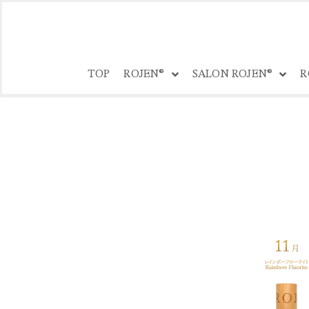
コ
ン
TOP
ROJEN®
SALON ROJEN®
R
テ
ン
ツ
へ
ス
キ
ッ
プ