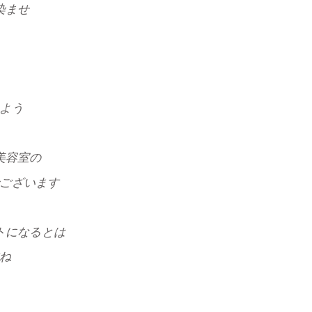
染ませ
よう
美容室の
ございます
トになるとは
ね