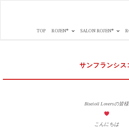
コ
ン
TOP
ROJEN®
SALON ROJEN®
R
テ
ン
ツ
へ
ス
サンフランシス
キ
ッ
プ
Biseioil Loversの皆様
こんにちは