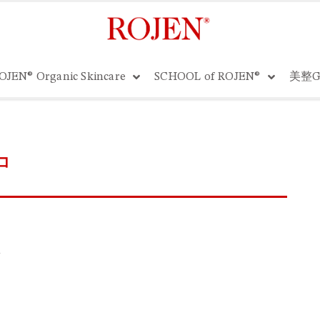
OJEN® Organic Skincare
SCHOOL of ROJEN®
美整G
コ