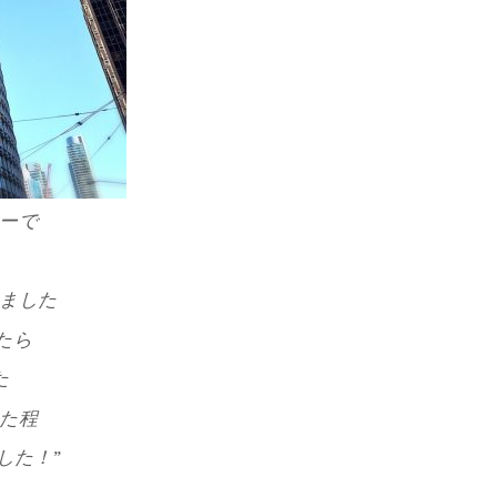
ーで
ました
たら
た
た程
した！”