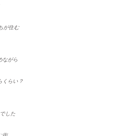
持ちが住む
めながら
らくらい？
でした
む街