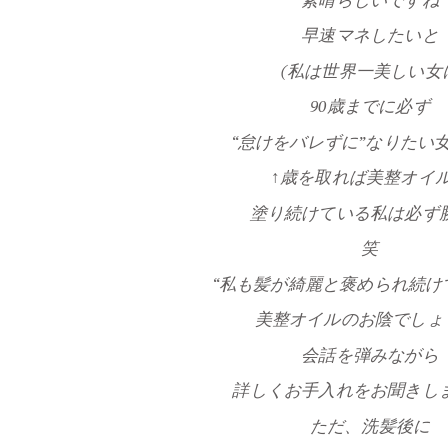
素晴らしいですね
早速マネしたいと
(私は世界一美しい女
90歳までに必ず
“怠けをバレずに”なりたい女
↑歳を取れば美整オイ
塗り続けている私は必ず
笑
“私も髪が綺麗と褒められ続け
美整オイルのお陰でしょ
会話を弾みながら
詳しくお手入れをお聞きし
ただ、洗髪後に