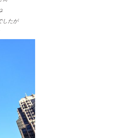
ね
でしたが