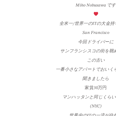
Miho Nobusawa です
全米一/世界一のITの大金
San Francisco
今回ドライバーに
サンフランシスコの街を眺
この古い
一番小さなアパートでおいく
聞きましたら
家賃30万円
マンハッタンと同じくらい
(NYC)
世界中のITの一流が
住