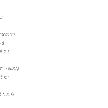
に
なので)
ルを
勝つ！
ているのは
うね”
ましたら