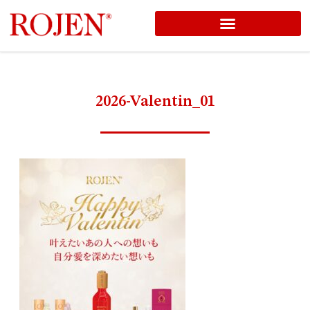
コ
ン
テ
ン
2026-Valentin_01
ツ
へ
ス
キ
ッ
プ