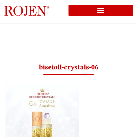
コ
ン
テ
ン
ツ
へ
ス
biseioil-crystals-06
キ
ッ
プ