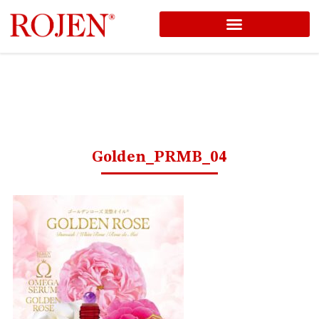
コ
ン
テ
ン
ツ
へ
ス
Golden_PRMB_04
キ
ッ
プ