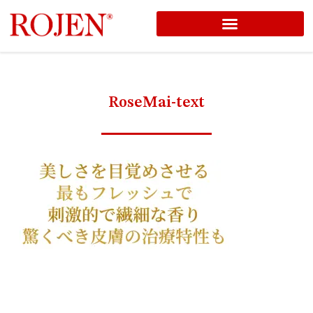
コ
ン
テ
ン
RoseMai-text
ツ
へ
ス
キ
ッ
プ