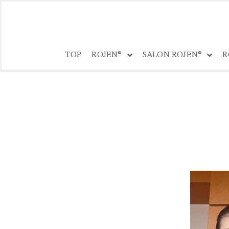
コ
ン
TOP
ROJEN®
SALON ROJEN®
R
テ
ン
ツ
へ
ス
キ
ッ
プ