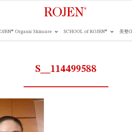
OJEN® Organic Skincare
SCHOOL of ROJEN®
美整G
S__114499588