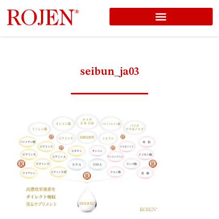
コ
ROJEN® Organic Skincare
SCHOOL of ROJEN®
ン
テ
ン
seibun_ja03
ツ
へ
ス
キ
ッ
プ