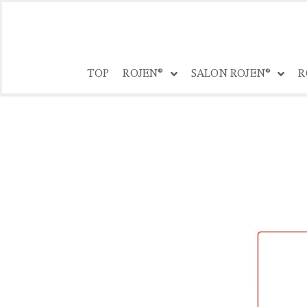
コ
ン
TOP
ROJEN®
SALON ROJEN®
R
テ
ン
ツ
へ
ス
キ
ッ
プ