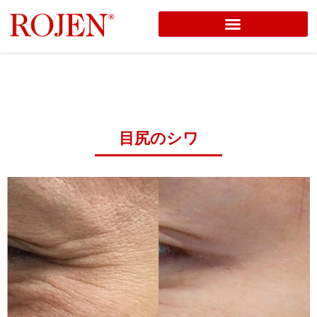
コ
ン
テ
ン
ツ
へ
目尻のシワ
ス
キ
ッ
プ