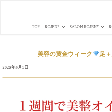
コ
ン
TOP
ROJEN®
SALON ROJEN®
R
テ
ン
ツ
へ
美容の黄金ウィーク
足＋
ス
キ
2025年5月1日
ッ
プ