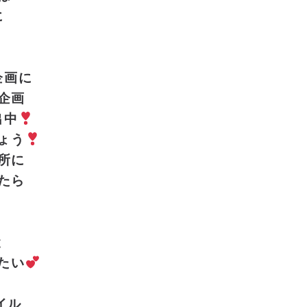
に
』
企画に
企画
出中
ょう
所に
たら
と
たい
イル