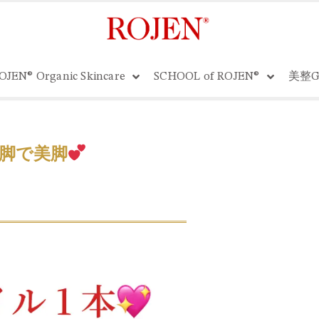
OJEN® Organic Skincare
SCHOOL of ROJEN®
美整G
脚で美脚