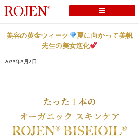
コ
ン
テ
美容の黄金ウィーク
夏に向かって美帆
ン
先生の美女進化
ツ
へ
2025年5月2日
ス
キ
ッ
プ