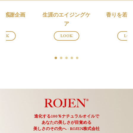
Y 8感謝企画
生涯のエイジングケ
香りを若返
ア
OOK
LOOK
LO
進化する100％ナチュラルオイルで
あなたの美しさが目覚める
美しさのその先へ - ROJEN株式会社