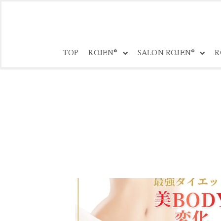
コ
ン
TOP
ROJEN®
SALON ROJEN®
R
テ
ン
ツ
へ
ス
キ
ッ
プ