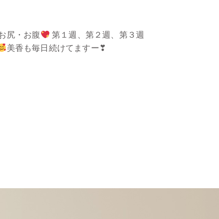
お尻・お腹
第１週、第２週、第３週
美香も毎日続けてますー❣