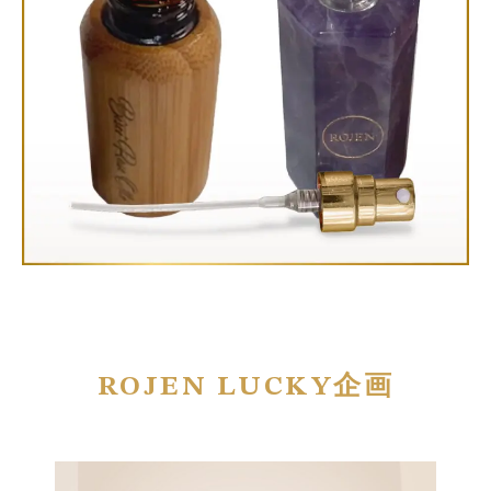
ROJEN LUCKY企画