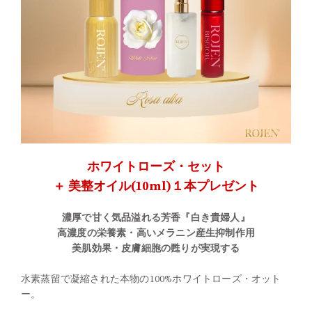
ホワイトローズ・セット
＋ 美整オイル(10ml)１本プレゼント
濃厚で甘く気品溢れる芳香『白き貴婦人』
高濃度の栄養素・高いメラニン産生抑制作用
美肌効果・皮膚細胞の甦りが実現する
水素蒸留で凝縮された本物の100%ホワイトローズ・オット
ー。