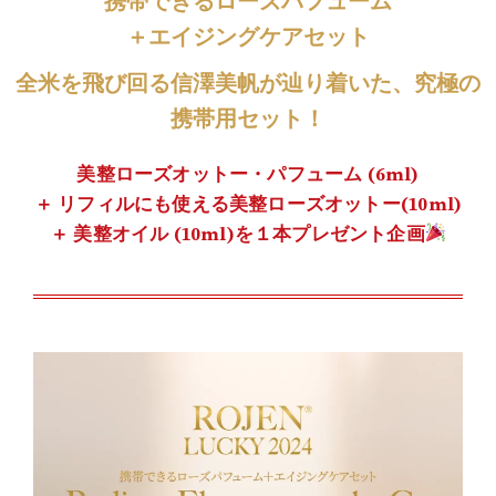
携帯できるローズパフューム
＋エイジングケアセット
全米を飛び回る信澤美帆が辿り着いた、究極の
携帯用セット！
美整ローズオットー・
パフューム (6ml)
＋ リフィルにも使える
美整ローズオットー
(10ml)
＋
美整オイル (10ml)を１本プレゼント企画