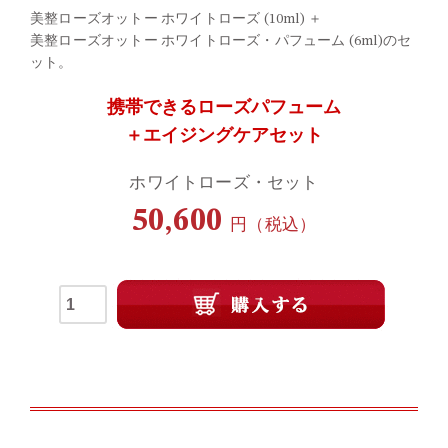
美整ローズオットー ホワイトローズ (10ml) ＋
美整ローズオットー ホワイトローズ・パフューム (6ml)のセ
ット。
携帯できるローズパフューム
＋エイジングケアセット
ホワイトローズ・セット
50,600
円（税込）