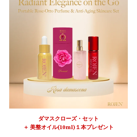
ダマスクローズ・セット
＋ 美整オイル(10ml)１本プレゼント