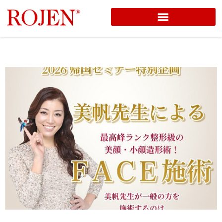
コ
ン
テ
ン
ツ
へ
ス
キ
ッ
プ